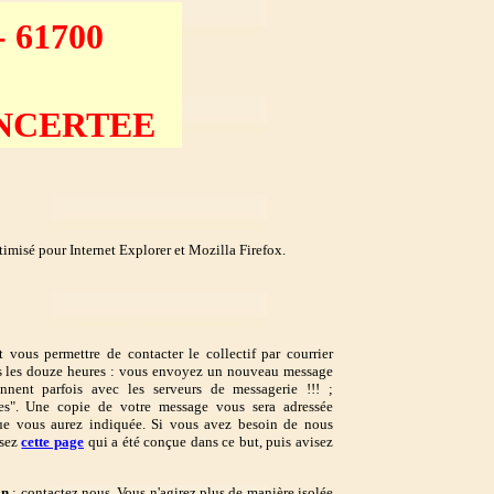
 61700
NCERTEE
ptimisé pour Internet Explorer et Mozilla Firefox.
 vous permettre de contacter le collectif par courrier
ans les douze heures : vous envoyez un nouveau message
iennent parfois avec les serveurs de messagerie !!! ;
mes". Une copie de votre message vous sera adressée
que vous aurez indiquée. Si vous avez besoin de nous
isez
cette page
qui a été conçue dans ce but, puis avisez
on
: contactez nous. Vous n'agirez plus de manière isolée