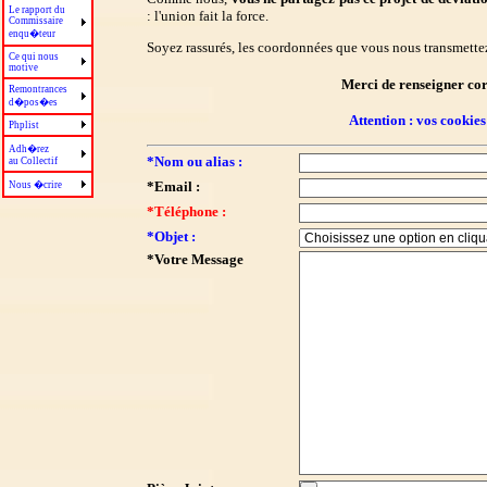
Le rapport du
: l'union fait la force.
Commissaire
enqu�teur
Soyez rassurés, les coordonnées que vous nous transmettez
Ce qui nous
motive
Merci de renseigner co
Remontrances
d�pos�es
Attention : vos cookies
Phplist
Adh�rez
*Nom ou alias :
au Collectif
*Email :
Nous �crire
*Téléphone :
*Objet :
*Votre Message