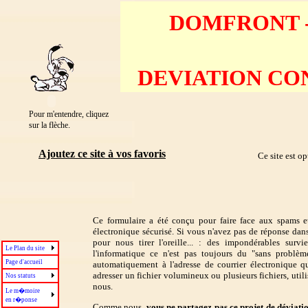
DOMFRONT -
DEVIATION CO
Pour m'entendre, cliquez
.
sur la flèche
Ajoutez ce site à vos favoris
Ce site est o
Ce formulaire a été conçu pour faire face aux spams et
électronique sécurisé. Si vous n'avez pas de réponse d
pour nous tirer l'oreille... : des impondérables surv
Le Plan du site
l'informatique ce n'est pas toujours du "sans problè
Page d'accueil
automatiquement à l'adresse de courrier électronique 
adresser un fichier volumineux ou plusieurs fichiers, util
Nos statuts
nous.
Le m�moire
en r�ponse
Comme nous,
vous ne partagez pas ce projet de déviati